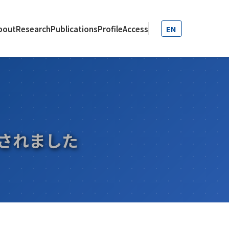
bout
Research
Publications
Profile
Access
EN
載されました