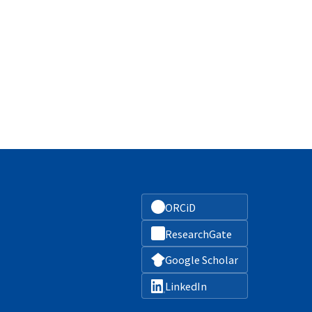
ORCiD
ResearchGate
Google Scholar
LinkedIn