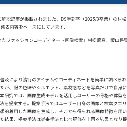
号に解説記事が掲載されました．DS学部卒（2025/3卒業）の村
Eでの発表内容をベースにしています．
いたファッションコーディネート画像検索」村松琢真，飯山将晃，
の普及により流行のアイテムやコーディネートを簡単に調べら
たが、服の色味やシルエット、素材感などを写真だけで自身に
本研究では、画像生成モデルを活用しユーザーの骨格や体型を
法を提案する。提案手法ではユーザー自身の画像と検索クエリ
想的着用した画像を生成し、そこから得られる画像特徴を用い
た結果、提案手法は従来手法と比べ評価を上回る結果となり提