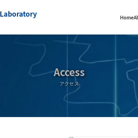
 Laboratory
Home
A
Access
アクセス