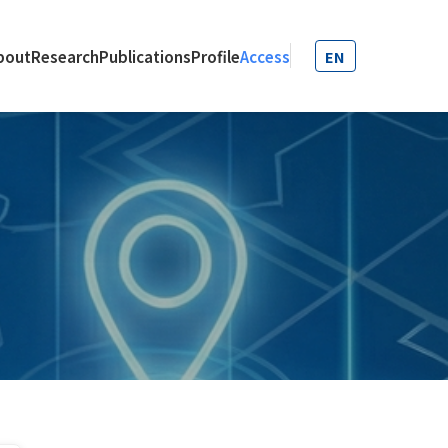
bout
Research
Publications
Profile
Access
EN