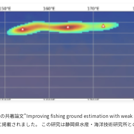
mproving fishing ground estimation with weak sup
OS One に掲載されました。 この研究は静岡県水産・海洋技術研究