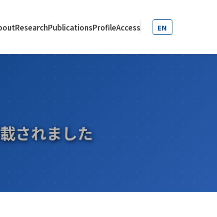
bout
Research
Publications
Profile
Access
EN
掲載されました