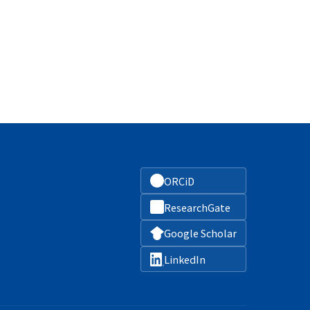
ORCiD
ResearchGate
Google Scholar
LinkedIn