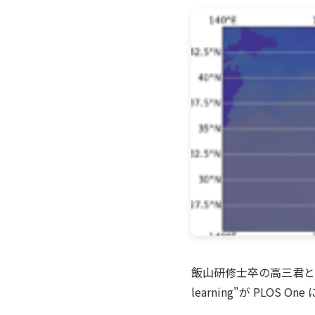
飯山研修士卒の高三君との共著論文"I
learning"が PL