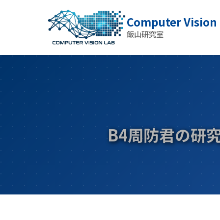
Computer Vision
飯山研究室
B4周防君の研究