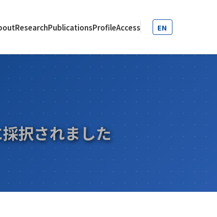
bout
Research
Publications
Profile
Access
EN
ンに採択されました