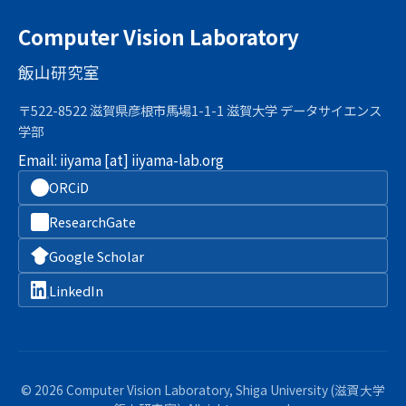
Computer Vision Laboratory
飯山研究室
〒522-8522 滋賀県彦根市馬場1-1-1 滋賀大学 データサイエンス
学部
Email:
iiyama [at] iiyama-lab.org
ORCiD
ResearchGate
Google Scholar
LinkedIn
© 2026 Computer Vision Laboratory, Shiga University (滋賀大学